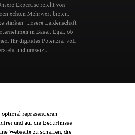
nsere Expertise reicht von
inen echten Mehrwert bieten.
ke stärken. Unsere Leidenschaft
nternehmen in Basel. Egal, ob
n, Ihr digitales Potenzial voll
ersteht und umsetzt.
 optimal repräsentieren.
dfrei und auf die Bedürfnisse
ine Webseite zu schaffen, die