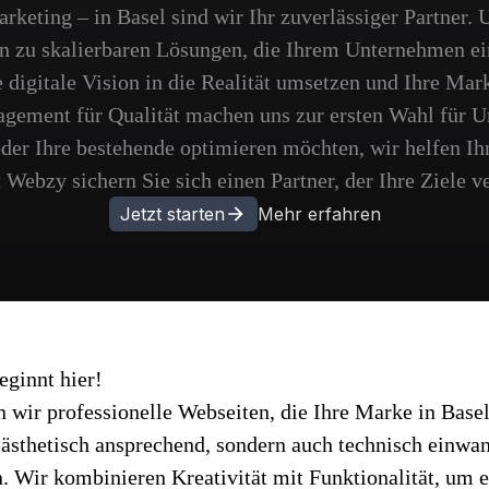
eting – in Basel sind wir Ihr zuverlässiger Partner. U
in zu skalierbaren Lösungen, die Ihrem Unternehmen e
digitale Vision in die Realität umsetzen und Ihre Mar
agement für Qualität machen uns zur ersten Wahl für U
der Ihre bestehende optimieren möchten, wir helfen Ihne
Webzy sichern Sie sich einen Partner, der Ihre Ziele v
Jetzt starten
Mehr erfahren
eginnt hier!
 wir professionelle Webseiten, die Ihre Marke in Basel
 ästhetisch ansprechend, sondern auch technisch einwan
. Wir kombinieren Kreativität mit Funktionalität, um e