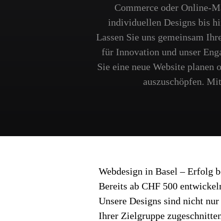
Commerce oder Online-Mark
individuellen Designs bis h
Lassen Sie uns gemeinsam Ihre 
für Innovation und unser Eng
Sie eine neue Website planen o
auszuschöpfen. Mit 
Webdesign in Basel – Erfolg b
Bereits ab CHF 500 entwickeln
Unsere Designs sind nicht nur
Ihrer Zielgruppe zugeschnitten