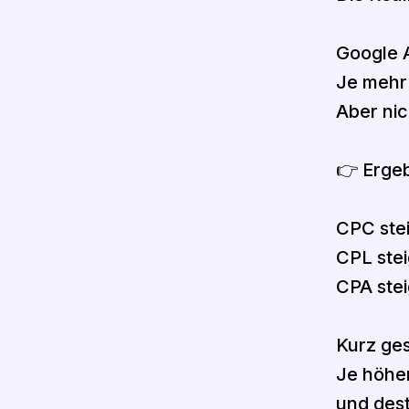
Google A
Je mehr 
Aber nic
👉 Ergeb
CPC stei
CPL stei
CPA stei
Kurz ges
Je höher
und dest