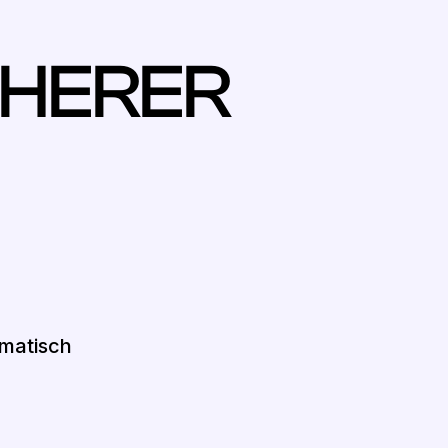
ÖHERER
matisch