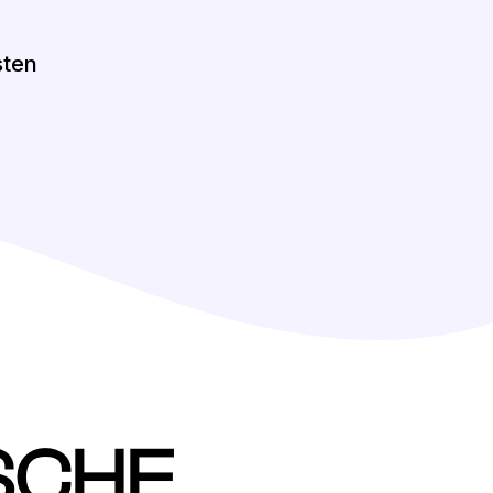
sten
SCHE