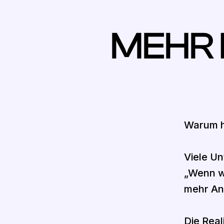
MEHR 
Warum h
Viele U
„Wenn w
mehr An
Die Real