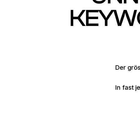
KEYW
Der grös
In fast 
zu breite Keywords
fehlende Ausschlüsse
falsche Keyword Match Types