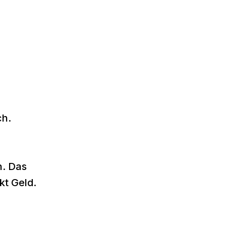
ch.
n. Das
kt Geld.