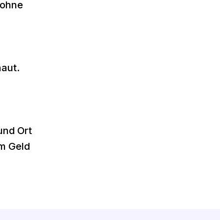
 ohne
haut.
und Ort
m Geld