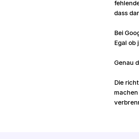
fehlende
dass da
Bei Goog
Egal ob 
Genau de
Die rich
machen 
verbren